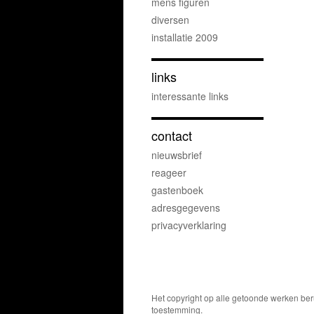
mens figuren
diversen
installatie 2009
links
interessante links
contact
nieuwsbrief
reageer
gastenboek
adresgegevens
privacyverklaring
Het copyright op alle getoonde werken ber
toestemming.