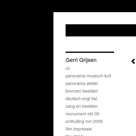
Gerri Grijsen
cv
panorama museum kult
panorama atelier
bronzen beelden
deutsch engl ital.
zang en beelden
monument okt 09
onthulling mrt 2009
film impressie