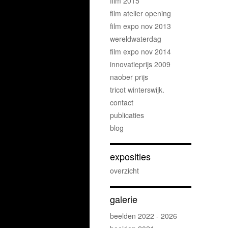
film 2015
film atelier opening
film expo nov 2013
wereldwaterdag
film expo nov 2014
innovatieprijs 2009
naober prijs
tricot winterswijk.
contact
publicaties
blog
exposities
overzicht
galerie
beelden 2022 - 2026