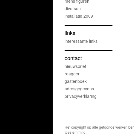
mens figuren
diversen
installatie 2009
links
interessante links
contact
nieuwsbrief
reageer
gastenboek
adresgegevens
privacyverklaring
Het copyright op alle getoonde werken ber
toestemming.