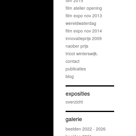
film 2015
film atelier opening
film expo nov 2013
wereldwaterdag
film expo nov 2014
innovatieprijs 2009
naober prijs
tricot winterswijk.
contact
publicaties
blog
exposities
overzicht
galerie
beelden 2022 - 2026