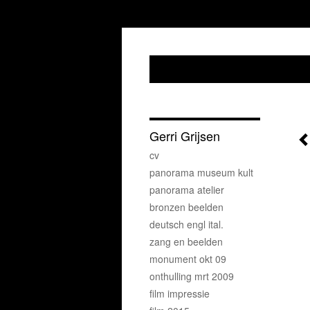
Gerri Grijsen
cv
panorama museum kult
panorama atelier
bronzen beelden
deutsch engl ital.
zang en beelden
monument okt 09
onthulling mrt 2009
film impressie